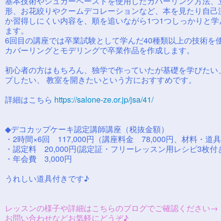
基本技術やシュガーペーストを使用したカバーリング方法、
形、お花絞りやクームデコレーションなど、本を見たり自己
か習得しにくい内容を、順を追いながら1つ1つしっかりと学
ます。
6回目の講座では卒業試験として学んだ40種類以上の技術を
カバーリングとモデリングで卒業作品を作成します。
初心者の方はもちろん、独学で作っていたが基礎を学びたい
プしたい、 教室を開きたいという方におすすめです。
詳細はこちら
https://salone-ze.or.jp/jsa/41/
◆デコカップケーキ認定講師講座（税抜金額）
・2時間×6回 117,000円（講座料金 78,000円、材料・道
・認定料 20,000円(認定証・フリーレッスン用レシピ3枚付
・年会費 3,000円
うれしい道具付きです♪
レッスンの様子や詳細はこちらのブログでご確認ください
お問い合わせなどお気軽にどうぞ♪